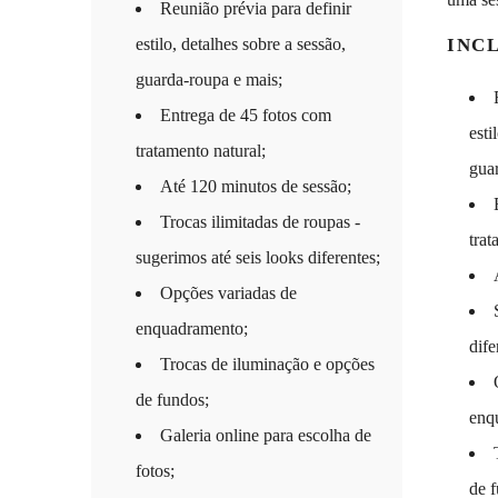
Reunião prévia para definir
estilo, detalhes sobre a sessão,
INC
guarda-roupa e mais;
Entrega de 45 fotos com
esti
tratamento natural;
gua
Até 120 minutos de sessão;
Trocas ilimitadas de roupas -
trat
sugerimos até seis looks diferentes;
Opções variadas de
enquadramento;
dife
Trocas de iluminação e opções
de fundos;
enq
Galeria online para escolha de
fotos;
de f