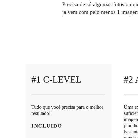
Precisa de só algumas fotos ou qu
já vem com pelo menos 1 imagem tr
#1 C-LEVEL
#2
Tudo que você precisa para o melhor
Uma ex
resultado!
suficie
imagen
INCLUIDO
plurali
bastant
uma se