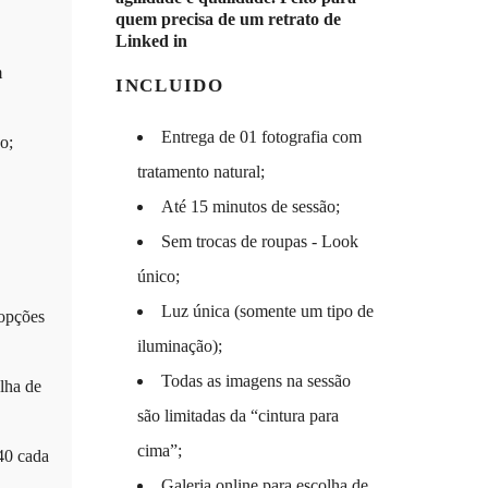
quem precisa de um retrato de
Linked in
m
INCLUIDO
Entrega de 01 fotografia com
o;
tratamento natural;
Até 15 minutos de sessão;
Sem trocas de roupas - Look
único;
Luz única (somente um tipo de
 opções
iluminação);
Todas as imagens na sessão
lha de
são limitadas da “cintura para
cima”;
40 cada
Galeria online para escolha de