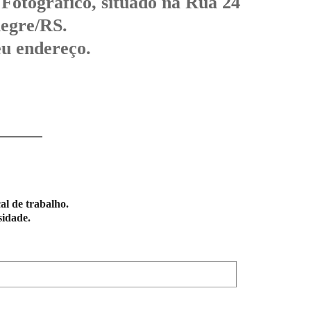
 Fotográfico, situado na Rua 24
legre/RS.
u endereço.
al de trabalho.
sidade.