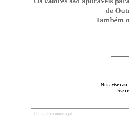
Os valores são aplicáveis pa
de Outu
Também of
Nos avise caso
Ficare
Nome *