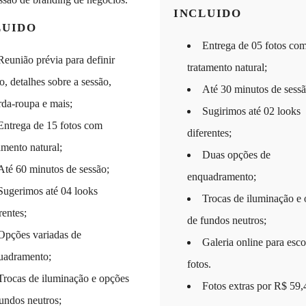
INCLUIDO
LUIDO
Entrega de 05 fotos co
Reunião prévia para definir
tratamento natural;
lo, detalhes sobre a sessão,
Até 30 minutos de sessã
rda-roupa e mais;
Sugirimos até 02 looks
Entrega de 15 fotos com
diferentes;
amento natural;
Duas opções de
Até 60 minutos de sessão;
enquadramento;
Sugerimos até 04 looks
Trocas de iluminação e
rentes;
de fundos neutros;
Opções variadas de
Galeria online para esco
uadramento;
fotos.
Trocas de iluminação e opções
Fotos extras por R$ 59,
undos neutros;